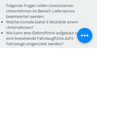
Folgende Fragen sollen interessierten
Unternehmen im Bereich Lieferservice
beantwortet werden:
Welche Vorteile bietet E-Mobilität einem
Unternehmen?
Wie kann eine Elektroflotte aufgebaut oder
eine bestehende Fahrzeugflotte auf E-
Fahrzeuge umgerüstet werden?
Welche Faktoren sind zu berücksichtigen und
mit welchen Herausforderungen ist zu
rechnen?
Wie zahlt sich E-Mobilität aus?
Für Rückfragen steht Ihnen das emobil bringt’s
Projektteam unter:
emobilbringts@tbwresearch.org zur
Verfügung!
Besuchen Sie auch die Website unter:
www.emobilbringts.at