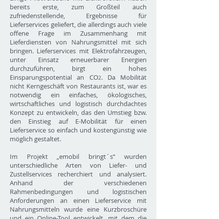
bereits erste, zum Großteil auch
zufriedenstellende, Ergebnisse für
Lieferservices geliefert, die allerdings auch viele
offene Frage im Zusammenhang mit
Lieferdiensten von Nahrungsmittel mit sich
bringen. Lieferservices mit Elektrofahrzeugen,
unter Einsatz erneuerbarer Energien
durchzuführen, birgt ein hohes
Einsparungspotential an CO
. Da Mobilität
2
nicht Kerngeschäft von Restaurants ist, war es
notwendig ein einfaches, ökologisches,
wirtschaftliches und logistisch durchdachtes
Konzept zu entwickeln, das den Umstieg bzw.
den Einstieg auf E-Mobilität für einen
Lieferservice so einfach und kostengünstig wie
möglich gestaltet.
Im Projekt „emobil bringt´s“ wurden
unterschiedliche Arten von Liefer- und
Zustellservices recherchiert und analysiert.
Anhand der verschiedenen
Rahmenbedingungen und logistischen
Anforderungen an einen Lieferservice mit
Nahrungsmitteln wurde eine Kurzbroschüre
und ein Online-Tool entwickelt, mit dem die