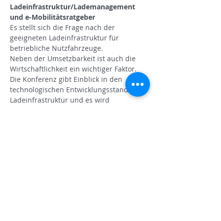
Ladeinfrastruktur/Lademanagement 
und e-Mobilitätsratgeber
Es stellt sich die Frage nach der 
geeigneten Ladeinfrastruktur für 
betriebliche Nutzfahrzeuge.
Neben der Umsetzbarkeit ist auch die 
Wirtschaftlichkeit ein wichtiger Faktor. 
Die Konferenz gibt Einblick in den 
technologischen Entwicklungsstand der 
Ladeinfrastruktur und es wird 
aufgezeigt, was aktuell in diesem Sektor 
möglich ist.
Weiter Informationen und das 
Programm folgen in Kürze!
Wir laden Sie ein, gemeinsam mit 
Expert:innen Lösungen zu diskutieren 
und sich von den neuen Inputs 
inspirieren zu lassen.
Die 
Standortagentur Tirol
 als Partner der 
Plattform für Klima, Energie & 
Kreislaufwirtschaft und der 