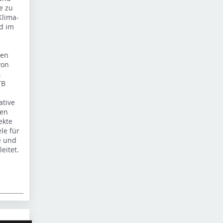
e zu
Klima-
d im
ten
von
&
TB
ative
den
ekte
le für
e und
eitet.