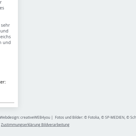
r
es
 sehr
t und
eichs
n und
er:
Webdesign: creativeWEB4you
| Fotos und Bilder:
© Fotolia, © SP-MEDIEN, © Sch
Zustimmungserklärung Bildverarbeitung