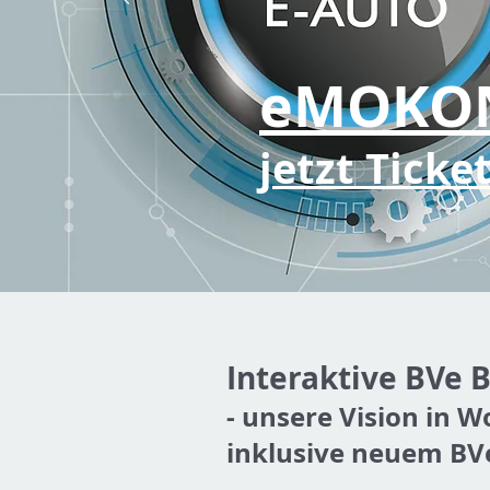
eMOKO
jetzt Ticke
Interaktiv
e
BVe B
- unsere Vision in Wo
inklusive neuem BVe