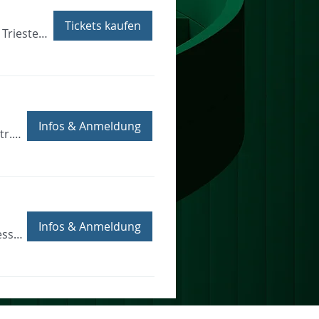
Tickets kaufen
ÖAMTC Fahrtechnikzentrum Teesdorf, Triester Str. 120, 2524 Teesdorf, Österreich
Infos & Anmeldung
Wien, Str. d. Wiener Wirtschaft 1, 1020 Wien, Österreich, EG
Infos & Anmeldung
Messezentrum Salzburg, Am Messezentrum, 5020 Salzburg, Österreich