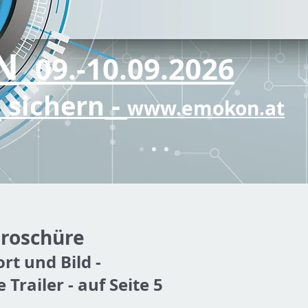
N
09.-10.09.2026
-
t sichern
www.emokon.at
roschüre
rt und Bild -
 Trailer
- auf Seite 5