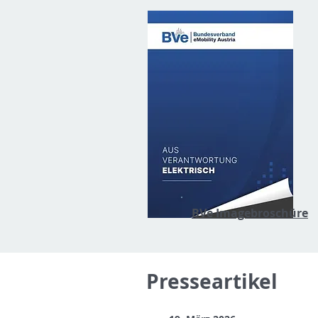
BVe Imagebroschüre
Presseartikel