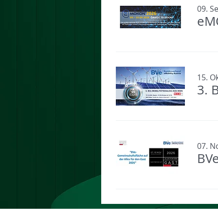
09. Se
eM
15. Ok
3. 
07. N